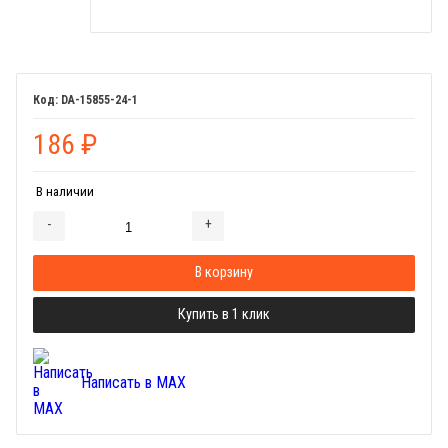
DA-15855-24-1
186
₽
В наличии
-
+
Добавляется...
Добавлен
В корзину
Купить в 1 клик
Написать в MAX