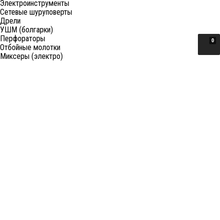
Электроинструменты
Сетевые шуруповерты
Дрели
УШМ (болгарки)
Перфораторы
0
Отбойные молотки
Миксеры (электро)
Лобзики
Пилы циркулярные
Пилы торцовочные
Пилы сабельные
Пилы цепные
Фены
Электрорубанки
Шлифовальные машины
Степлеры и ножницы
Краскопульты электрические
Граверы
Штроборезы
Гайковерты (электро)
Реноваторы
Фрезеры
Принадлежности к электроинструменту
Станки
Станки распиловочные (циркулярные)