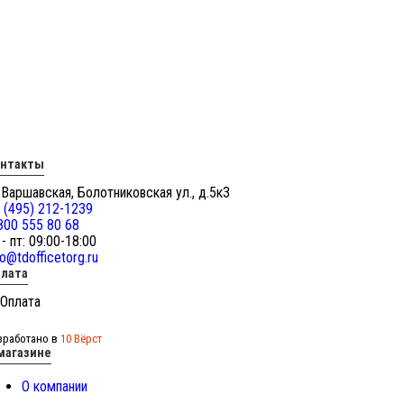
онтакты
 Варшавская, Болотниковская ул., д.5к3
 (495) 212-1239
800 555 80 68
 - пт: 09:00-18:00
fo@tdofficetorg.ru
лата
зработано в
10 Вёрст
магазине
О компании