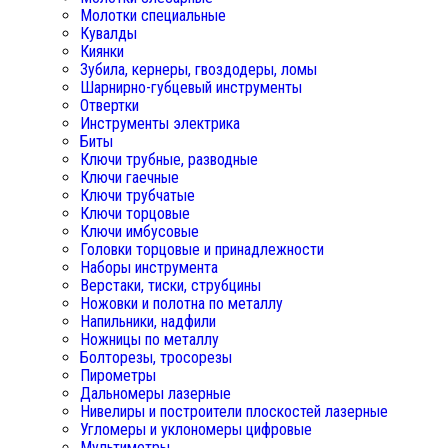
Молотки специальные
Кувалды
Киянки
Зубила, кернеры, гвоздодеры, ломы
Шарнирно-губцевый инструменты
Отвертки
Инструменты электрика
Биты
Ключи трубные, разводные
Ключи гаечные
Ключи трубчатые
Ключи торцовые
Ключи имбусовые
Головки торцовые и принадлежности
Наборы инструмента
Верстаки, тиски, струбцины
Ножовки и полотна по металлу
Напильники, надфили
Ножницы по металлу
Болторезы, тросорезы
Пирометры
Дальномеры лазерные
Нивелиры и построители плоскостей лазерные
Угломеры и уклономеры цифровые
Мультиметры