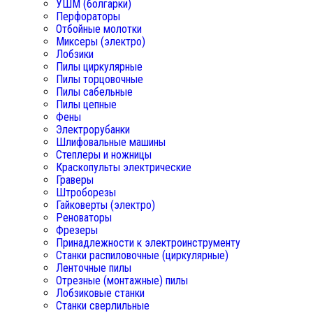
УШМ (болгарки)
Перфораторы
Отбойные молотки
Миксеры (электро)
Лобзики
Пилы циркулярные
Пилы торцовочные
Пилы сабельные
Пилы цепные
Фены
Электрорубанки
Шлифовальные машины
Степлеры и ножницы
Краскопульты электрические
Граверы
Штроборезы
Гайковерты (электро)
Реноваторы
Фрезеры
Принадлежности к электроинструменту
Станки распиловочные (циркулярные)
Ленточные пилы
Отрезные (монтажные) пилы
Лобзиковые станки
Станки сверлильные