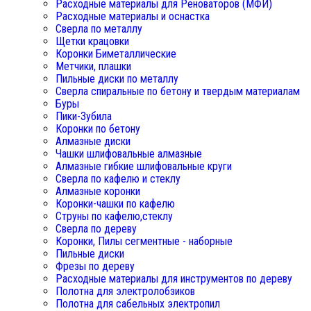
Расходные материалы для Реноваторов (МФИ)
Расходные материалы и оснастка
Сверла по металлу
Щетки крацовки
Коронки Биметаллические
Метчики, плашки
Пильные диски по металлу
Сверла спиральные по бетону и твердым материалам
Буры
Пики-Зубила
Коронки по бетону
Алмазные диски
Чашки шлифовальные алмазные
Алмазные гибкие шлифовальные круги
Сверла по кафелю и стеклу
Алмазные коронки
Коронки-чашки по кафелю
Струны по кафелю,стеклу
Сверла по дереву
Коронки, Пилы сегментные - наборные
Пильные диски
Фрезы по дереву
Расходные материалы для инструментов по дереву
Полотна для электролобзиков
Полотна для сабельных электропил