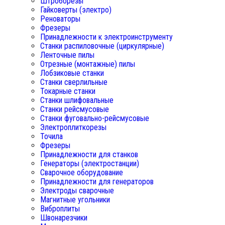
Штроборезы
Гайковерты (электро)
Реноваторы
Фрезеры
Принадлежности к электроинструменту
Станки распиловочные (циркулярные)
Ленточные пилы
Отрезные (монтажные) пилы
Лобзиковые станки
Станки сверлильные
Токарные станки
Станки шлифовальные
Станки рейсмусовые
Станки фуговально-рейсмусовые
Электроплиткорезы
Точила
Фрезеры
Принадлежности для станков
Генераторы (электростанции)
Сварочное оборудование
Принадлежности для генераторов
Электроды сварочные
Магнитные угольники
Виброплиты
Швонарезчики