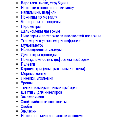
Верстаки, тиски, струбцины
Ножовки и полотна по металлу
Напильники, надфили
Ножницы по металлу
Болторезы, тросорезы
Пирометры
Дальномеры лазерные
Нивелиры и построители плоскостей лазерные
Угломеры и уклономеры цифровые
Мультиметры
Инспекционные камеры
Детекторы проводки
Принадлежности к цифровым приборам
Рулетки
Курвиметры (измерительные колеса)
Мерные ленты
Линейки, угольники
Уровни
Точные измерительные приборы
Штативы для нивелиров
Заклепочники
Скобозабивные пистолеты
Скобы
Заклепки
Ножи с сегментированным лезвием