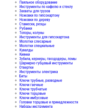
Паяльное оборудование
Инструменты по кафелю и стеклу
Захваты для грузов
Ножовки по гипсокартону
Ножовки по дереву
Стамески, резцы
Рубанки
Топоры, колуны
Инструменты для гипсокартона
Молотки слесарные
Молотки специальные
Кувалды
Киянки
Зубила, кернеры, гвоздодеры, ломы
Шарнирно-губцевый инструменты
Отвертки
Инструменты электрика
Биты
Ключи трубные, разводные
Ключи гаечные
Ключи трубчатые
Ключи торцовые
Ключи имбусовые
Головки торцовые и принадлежности
Наборы инструмента