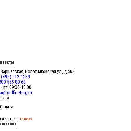
онтакты
 Варшавская, Болотниковская ул., д.5к3
 (495) 212-1239
800 555 80 68
 - пт: 09:00-18:00
fo@tdofficetorg.ru
лата
зработано в
10 Вёрст
магазине