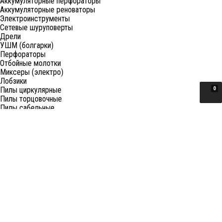
Аккумуляторные перфораторы
Аккумуляторные реноваторы
Электроинструменты
Сетевые шуруповерты
Дрели
УШМ (болгарки)
Перфораторы
Отбойные молотки
Миксеры (электро)
Лобзики
Пилы циркулярные
0
Пилы торцовочные
Пилы сабельные
Пилы цепные
Фены
Электрорубанки
Шлифовальные машины
Степлеры и ножницы
Краскопульты электрические
Граверы
Штроборезы
Гайковерты (электро)
Реноваторы
Фрезеры
Принадлежности к электроинструменту