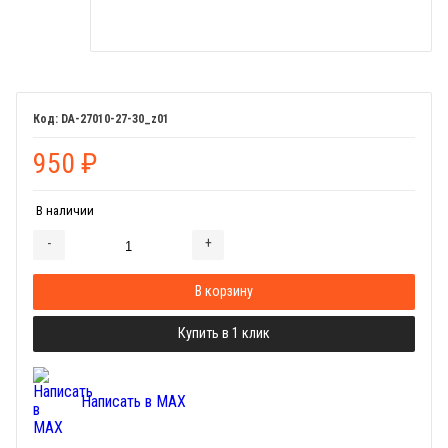
DA-27010-27-30_z01
950
₽
В наличии
-
+
Добавляется...
Добавлен
В корзину
Купить в 1 клик
Написать в MAX