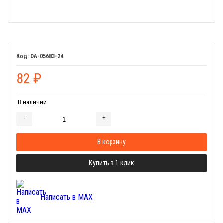
DA-05683-24
82
₽
В наличии
-
+
Добавляется...
Добавлен
В корзину
Купить в 1 клик
Написать в MAX