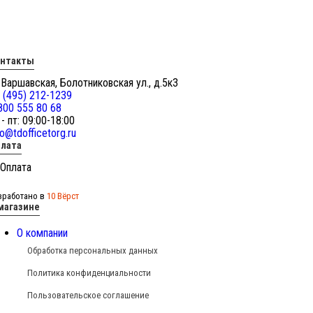
онтакты
 Варшавская, Болотниковская ул., д.5к3
 (495) 212-1239
800 555 80 68
 - пт: 09:00-18:00
fo@tdofficetorg.ru
лата
зработано в
10 Вёрст
магазине
О компании
Обработка персональных данных
Политика конфиденциальности
Пользовательское соглашение