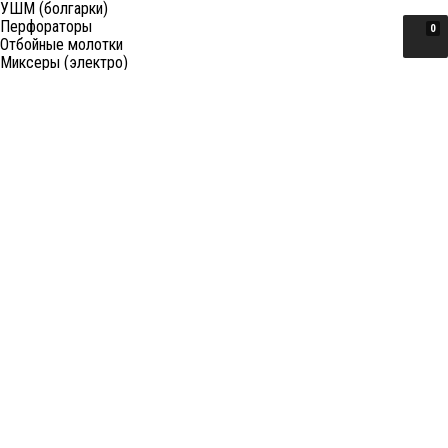
УШМ (болгарки)
Перфораторы
0
Отбойные молотки
Миксеры (электро)
Лобзики
Пилы циркулярные
Пилы торцовочные
Пилы сабельные
Пилы цепные
Фены
Электрорубанки
Шлифовальные машины
Степлеры и ножницы
Краскопульты электрические
Граверы
Штроборезы
Гайковерты (электро)
Реноваторы
Фрезеры
Принадлежности к электроинструменту
Станки
Станки распиловочные (циркулярные)
Ленточные пилы
Отрезные (монтажные) пилы
Лобзиковые станки