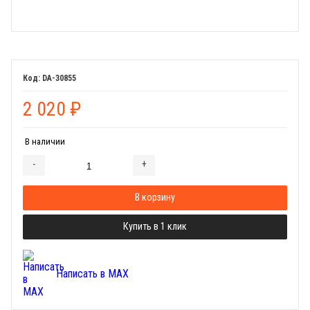
DA-30855
2 020
₽
В наличии
-
+
Добавляется...
Добавлен
В корзину
Купить в 1 клик
Написать в MAX