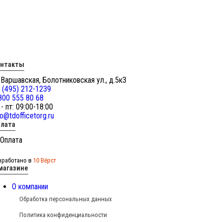
онтакты
 Варшавская, Болотниковская ул., д.5к3
 (495) 212-1239
800 555 80 68
 - пт: 09:00-18:00
fo@tdofficetorg.ru
лата
зработано в
10 Вёрст
магазине
О компании
Обработка персональных данных
Политика конфиденциальности