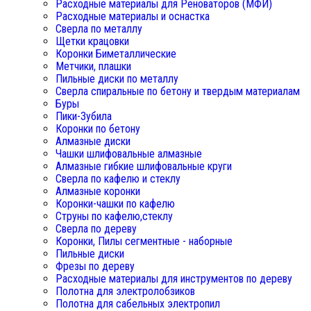
Расходные материалы для Реноваторов (МФИ)
Расходные материалы и оснастка
Сверла по металлу
Щетки крацовки
Коронки Биметаллические
Метчики, плашки
Пильные диски по металлу
Сверла спиральные по бетону и твердым материалам
Буры
Пики-Зубила
Коронки по бетону
Алмазные диски
Чашки шлифовальные алмазные
Алмазные гибкие шлифовальные круги
Сверла по кафелю и стеклу
Алмазные коронки
Коронки-чашки по кафелю
Струны по кафелю,стеклу
Сверла по дереву
Коронки, Пилы сегментные - наборные
Пильные диски
Фрезы по дереву
Расходные материалы для инструментов по дереву
Полотна для электролобзиков
Полотна для сабельных электропил