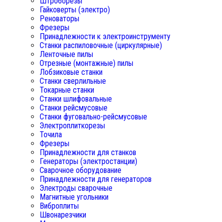
Штроборезы
Гайковерты (электро)
Реноваторы
Фрезеры
Принадлежности к электроинструменту
Станки распиловочные (циркулярные)
Ленточные пилы
Отрезные (монтажные) пилы
Лобзиковые станки
Станки сверлильные
Токарные станки
Станки шлифовальные
Станки рейсмусовые
Станки фуговально-рейсмусовые
Электроплиткорезы
Точила
Фрезеры
Принадлежности для станков
Генераторы (электростанции)
Сварочное оборудование
Принадлежности для генераторов
Электроды сварочные
Магнитные угольники
Виброплиты
Швонарезчики