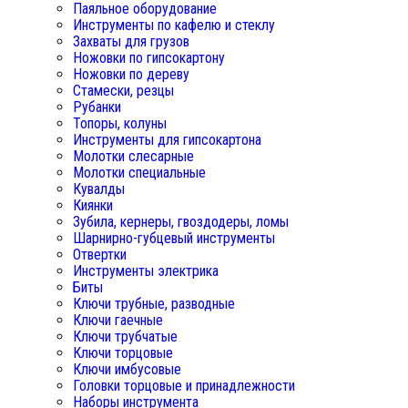
Паяльное оборудование
Инструменты по кафелю и стеклу
Захваты для грузов
Ножовки по гипсокартону
Ножовки по дереву
Стамески, резцы
Рубанки
Топоры, колуны
Инструменты для гипсокартона
Молотки слесарные
Молотки специальные
Кувалды
Киянки
Зубила, кернеры, гвоздодеры, ломы
Шарнирно-губцевый инструменты
Отвертки
Инструменты электрика
Биты
Ключи трубные, разводные
Ключи гаечные
Ключи трубчатые
Ключи торцовые
Ключи имбусовые
Головки торцовые и принадлежности
Наборы инструмента