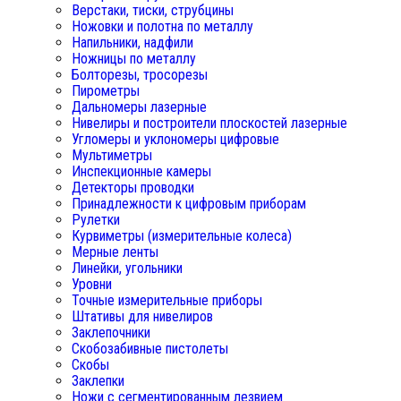
Верстаки, тиски, струбцины
Ножовки и полотна по металлу
Напильники, надфили
Ножницы по металлу
Болторезы, тросорезы
Пирометры
Дальномеры лазерные
Нивелиры и построители плоскостей лазерные
Угломеры и уклономеры цифровые
Мультиметры
Инспекционные камеры
Детекторы проводки
Принадлежности к цифровым приборам
Рулетки
Курвиметры (измерительные колеса)
Мерные ленты
Линейки, угольники
Уровни
Точные измерительные приборы
Штативы для нивелиров
Заклепочники
Скобозабивные пистолеты
Скобы
Заклепки
Ножи с сегментированным лезвием