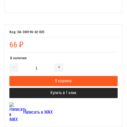
DA-300196-42-025
66
₽
В наличии
-
+
Добавляется...
Добавлен
В корзину
Купить в 1 клик
Написать в MAX