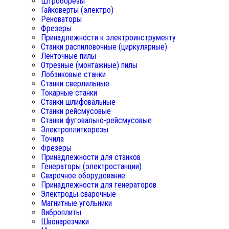
Штроборезы
Гайковерты (электро)
Реноваторы
Фрезеры
Принадлежности к электроинструменту
Станки распиловочные (циркулярные)
Ленточные пилы
Отрезные (монтажные) пилы
Лобзиковые станки
Станки сверлильные
Токарные станки
Станки шлифовальные
Станки рейсмусовые
Станки фуговально-рейсмусовые
Электроплиткорезы
Точила
Фрезеры
Принадлежности для станков
Генераторы (электростанции)
Сварочное оборудование
Принадлежности для генераторов
Электроды сварочные
Магнитные угольники
Виброплиты
Швонарезчики