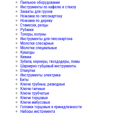
Паяльное оборудование
Инструменты по кафелю и стеклу
Захваты для грузов
Ножовки по гипсокартону
Ножовки по дереву
Стамески, резцы
Рубанки
Топоры, колуны
Инструменты для гипсокартона
Молотки слесарные
Молотки специальные
Кувалды
Киянки
Зубила, кернеры, гвоздодеры, ломы
Шарнирно-губцевый инструменты
Отвертки
Инструменты электрика
Биты
Ключи трубные, разводные
Ключи гаечные
Ключи трубчатые
Ключи торцовые
Ключи имбусовые
Головки торцовые и принадлежности
Наборы инструмента