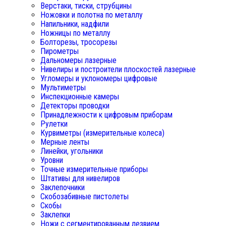
Верстаки, тиски, струбцины
Ножовки и полотна по металлу
Напильники, надфили
Ножницы по металлу
Болторезы, тросорезы
Пирометры
Дальномеры лазерные
Нивелиры и построители плоскостей лазерные
Угломеры и уклономеры цифровые
Мультиметры
Инспекционные камеры
Детекторы проводки
Принадлежности к цифровым приборам
Рулетки
Курвиметры (измерительные колеса)
Мерные ленты
Линейки, угольники
Уровни
Точные измерительные приборы
Штативы для нивелиров
Заклепочники
Скобозабивные пистолеты
Скобы
Заклепки
Ножи с сегментированным лезвием