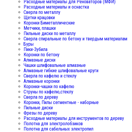
Расходные материалы для Реноваторов (МФИ)
Расходные материалы и оснастка
Сверла по металлу
Щетки крацовки
Коронки Биметаллические
Метчики, плашки
Пильные диски по металлу
Сверла спиральные по бетону и твердым материалам
Буры
Пики-Зубила
Коронки по бетону
Алмазные диски
Чашки шлифовальные алмазные
Алмазные гибкие шлифовальные круги
Сверла по кафелю и стеклу
Алмазные коронки
Коронки-чашки по кафелю
Струны по кафелю,стеклу
Сверла по дереву
Коронки, Пилы сегментные - наборные
Пильные диски
Фрезы по дереву
Расходные материалы для инструментов по дереву
Полотна для электролобзиков
Полотна для сабельных электропил