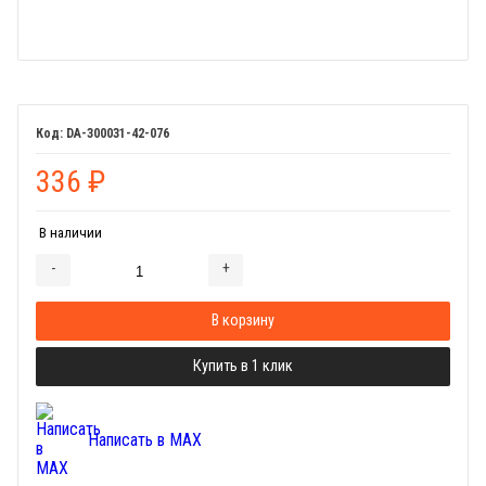
DA-300031-42-076
336
₽
В наличии
-
+
Добавляется...
Добавлен
В корзину
Купить в 1 клик
Написать в MAX