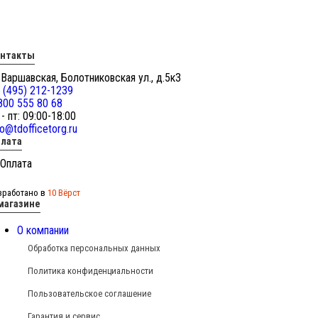
онтакты
 Варшавская, Болотниковская ул., д.5к3
 (495) 212-1239
800 555 80 68
 - пт: 09:00-18:00
fo@tdofficetorg.ru
лата
зработано в
10 Вёрст
магазине
О компании
Обработка персональных данных
Политика конфиденциальности
Пользовательское соглашение
Гарантия и сервис