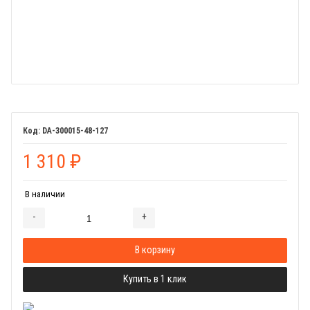
DA-300015-48-127
1 310
₽
В наличии
-
+
Добавляется...
Добавлен
В корзину
Купить в 1 клик