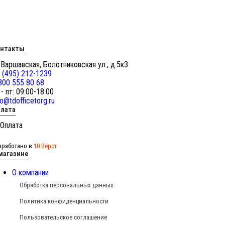
онтакты
 Варшавская, Болотниковская ул., д.5к3
 (495) 212-1239
800 555 80 68
 - пт: 09:00-18:00
fo@tdofficetorg.ru
лата
зработано в
10 Вёрст
магазине
О компании
Обработка персональных данных
Политика конфиденциальности
Пользовательское соглашение