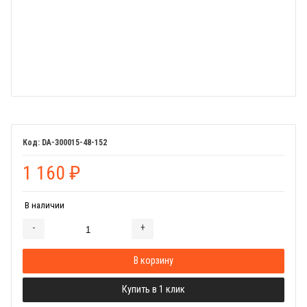
DA-300015-48-152
1 160
₽
В наличии
-
+
Добавляется...
Добавлен
В корзину
Купить в 1 клик