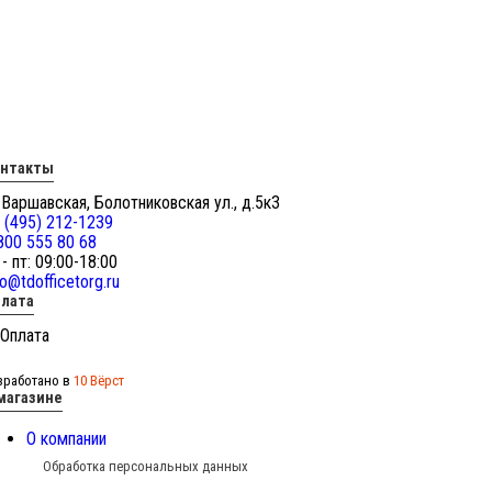
онтакты
 Варшавская, Болотниковская ул., д.5к3
 (495) 212-1239
800 555 80 68
 - пт: 09:00-18:00
fo@tdofficetorg.ru
лата
зработано в
10 Вёрст
магазине
О компании
Обработка персональных данных