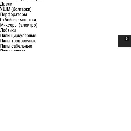
Дрели
УШМ (болгарки)
Перфораторы
Отбойные молотки
Миксеры (электро)
Лобзики
Пилы циркулярные
0
Пилы торцовочные
Пилы сабельные
Пилы цепные
Фены
Электрорубанки
Шлифовальные машины
Степлеры и ножницы
Краскопульты электрические
Граверы
Штроборезы
Гайковерты (электро)
Реноваторы
Фрезеры
Принадлежности к электроинструменту
Станки
Станки распиловочные (циркулярные)
Ленточные пилы
Отрезные (монтажные) пилы