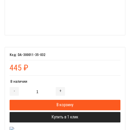
DA-300011-35-032
445
₽
В наличии
-
+
Добавляется...
Добавлен
В корзину
Купить в 1 клик