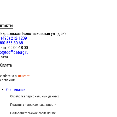
онтакты
 Варшавская, Болотниковская ул., д.5к3
 (495) 212-1239
800 555 80 68
 - пт: 09:00-18:00
fo@tdofficetorg.ru
лата
зработано в
10 Вёрст
магазине
О компании
Обработка персональных данных
Политика конфиденциальности
Пользовательское соглашение