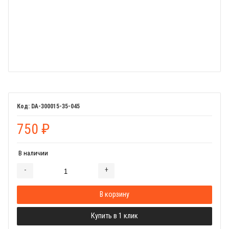
DA-300015-35-045
750
₽
В наличии
-
+
Добавляется...
Добавлен
В корзину
Купить в 1 клик