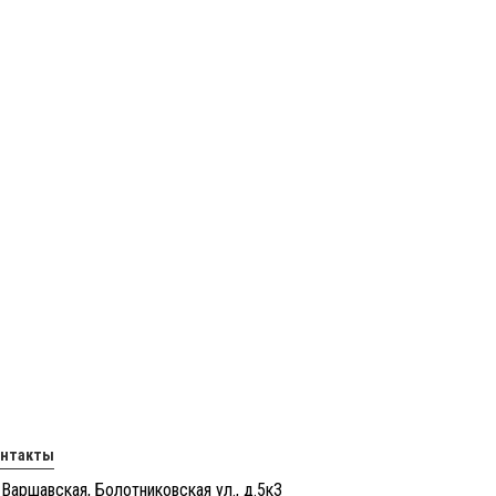
онтакты
 Варшавская, Болотниковская ул., д.5к3