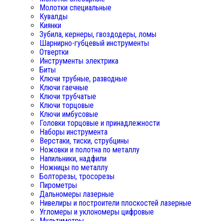
Молотки специальные
Кувалды
Киянки
Зубила, кернеры, гвоздодеры, ломы
Шарнирно-губцевый инструменты
Отвертки
Инструменты электрика
Биты
Ключи трубные, разводные
Ключи гаечные
Ключи трубчатые
Ключи торцовые
Ключи имбусовые
Головки торцовые и принадлежности
Наборы инструмента
Верстаки, тиски, струбцины
Ножовки и полотна по металлу
Напильники, надфили
Ножницы по металлу
Болторезы, тросорезы
Пирометры
Дальномеры лазерные
Нивелиры и построители плоскостей лазерные
Угломеры и уклономеры цифровые
Мультиметры