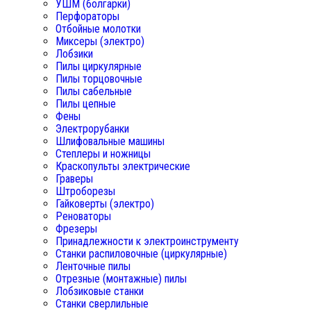
УШМ (болгарки)
Перфораторы
Отбойные молотки
Миксеры (электро)
Лобзики
Пилы циркулярные
Пилы торцовочные
Пилы сабельные
Пилы цепные
Фены
Электрорубанки
Шлифовальные машины
Степлеры и ножницы
Краскопульты электрические
Граверы
Штроборезы
Гайковерты (электро)
Реноваторы
Фрезеры
Принадлежности к электроинструменту
Станки распиловочные (циркулярные)
Ленточные пилы
Отрезные (монтажные) пилы
Лобзиковые станки
Станки сверлильные