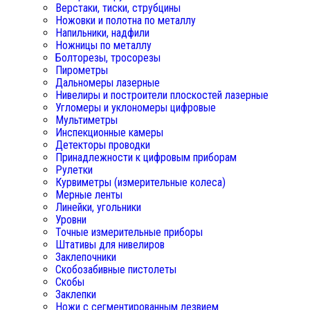
Верстаки, тиски, струбцины
Ножовки и полотна по металлу
Напильники, надфили
Ножницы по металлу
Болторезы, тросорезы
Пирометры
Дальномеры лазерные
Нивелиры и построители плоскостей лазерные
Угломеры и уклономеры цифровые
Мультиметры
Инспекционные камеры
Детекторы проводки
Принадлежности к цифровым приборам
Рулетки
Курвиметры (измерительные колеса)
Мерные ленты
Линейки, угольники
Уровни
Точные измерительные приборы
Штативы для нивелиров
Заклепочники
Скобозабивные пистолеты
Скобы
Заклепки
Ножи с сегментированным лезвием