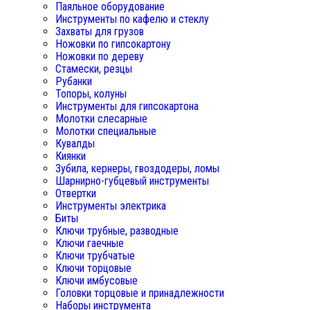
Паяльное оборудование
Инструменты по кафелю и стеклу
Захваты для грузов
Ножовки по гипсокартону
Ножовки по дереву
Стамески, резцы
Рубанки
Топоры, колуны
Инструменты для гипсокартона
Молотки слесарные
Молотки специальные
Кувалды
Киянки
Зубила, кернеры, гвоздодеры, ломы
Шарнирно-губцевый инструменты
Отвертки
Инструменты электрика
Биты
Ключи трубные, разводные
Ключи гаечные
Ключи трубчатые
Ключи торцовые
Ключи имбусовые
Головки торцовые и принадлежности
Наборы инструмента