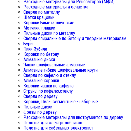
Расходные материалы для Реноваторов (МФИ)
Расходные материалы и оснастка
Сверла по металлу
Щетки крацовки
Коронки Биметаллические
Метчики, плашки
Пильные диски по металлу
Сверла спиральные по бетону и твердым материалам
Буры
Пики-Зубила
Коронки по бетону
Алмазные диски
Чашки шлифовальные алмазные
Алмазные гибкие шлифовальные круги
Сверла по кафелю и стеклу
Алмазные коронки
Коронки-чашки по кафелю
Струны по кафелю,стеклу
Сверла по дереву
Коронки, Пилы сегментные - наборные
Пильные диски
Фрезы по дереву
Расходные материалы для инструментов по дереву
Полотна для электролобзиков
Полотна для сабельных электропил