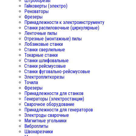
Штроборезы
Гайковерты (электро)
Реноваторы
Фрезеры
Принадлежности к электроинструменту
Станки распиловочные (циркулярные)
Ленточные пилы
Отрезные (монтажные) пилы
Лобзиковые станки
Станки сверлильные
Токарные станки
Станки шлифовальные
Станки рейсмусовые
Станки фуговально-рейсмусовые
Электроплиткорезы
Точила
Фрезеры
Принадлежности для станков
Генераторы (электростанции)
Сварочное оборудование
Принадлежности для генераторов
Электроды сварочные
Магнитные угольники
Виброплиты
Швонарезчики