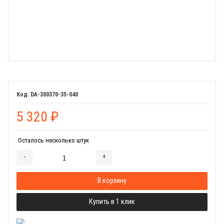
DA-300370-35-040
5 320
₽
Осталось несколько штук
-
+
Добавляется...
Добавлен
В корзину
Купить в 1 клик