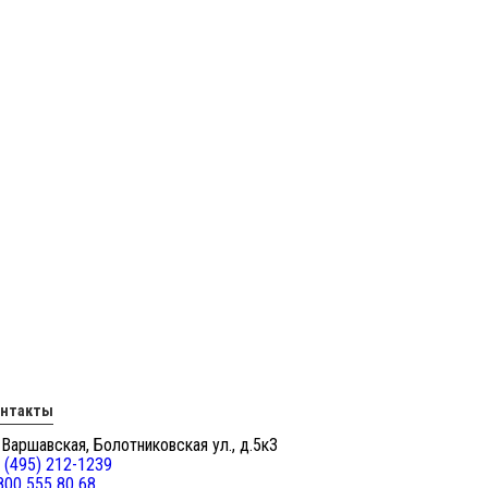
онтакты
 Варшавская, Болотниковская ул., д.5к3
 (495) 212-1239
800 555 80 68