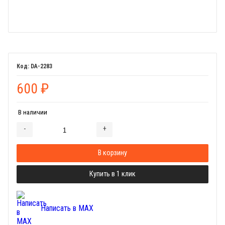
DA-2283
600
₽
В наличии
-
+
Добавляется...
Добавлен
В корзину
Купить в 1 клик
Написать в MAX