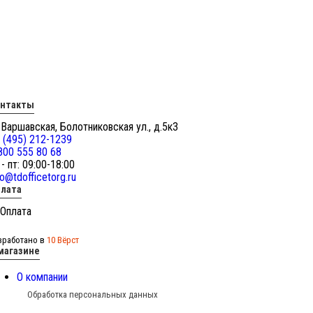
онтакты
 Варшавская, Болотниковская ул., д.5к3
 (495) 212-1239
800 555 80 68
 - пт: 09:00-18:00
fo@tdofficetorg.ru
лата
зработано в
10 Вёрст
магазине
О компании
Обработка персональных данных