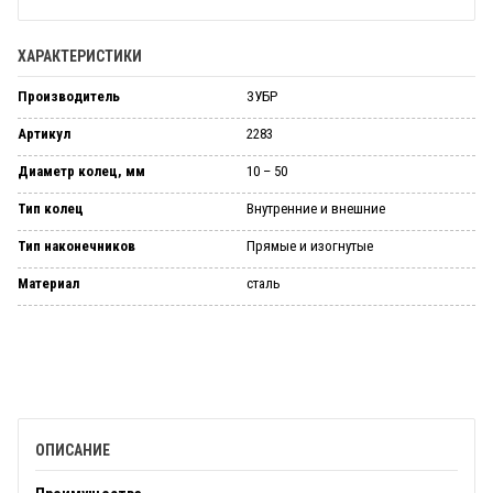
ХАРАКТЕРИСТИКИ
Производитель
ЗУБР
Артикул
2283
Диаметр колец, мм
10 – 50
Тип колец
Вну­трен­ние и внеш­ние
Тип наконечников
Пря­мые и изо­гну­тые
Материал
сталь
ОПИСАНИЕ