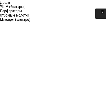
Дрели
УШМ (болгарки)
Перфораторы
0
Отбойные молотки
Миксеры (электро)
Лобзики
Пилы циркулярные
Пилы торцовочные
Пилы сабельные
Пилы цепные
Фены
Электрорубанки
Шлифовальные машины
Степлеры и ножницы
Краскопульты электрические
Граверы
Штроборезы
Гайковерты (электро)
Реноваторы
Фрезеры
Принадлежности к электроинструменту
Станки
Станки распиловочные (циркулярные)
Ленточные пилы
Отрезные (монтажные) пилы