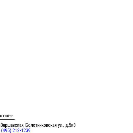
онтакты
 Варшавская, Болотниковская ул., д.5к3
 (495) 212-1239