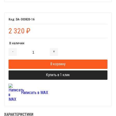
DA-303820-16
2 320
₽
В наличии
-
+
Добавляется...
Добавлен
В корзину
Купить в 1 клик
Написать в MAX
ХАРАКТЕРИСТИКИ