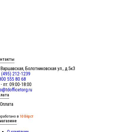
онтакты
 Варшавская, Болотниковская ул., д.5к3
 (495) 212-1239
800 555 80 68
 - пт: 09:00-18:00
fo@tdofficetorg.ru
лата
зработано в
10 Вёрст
магазине
О компании