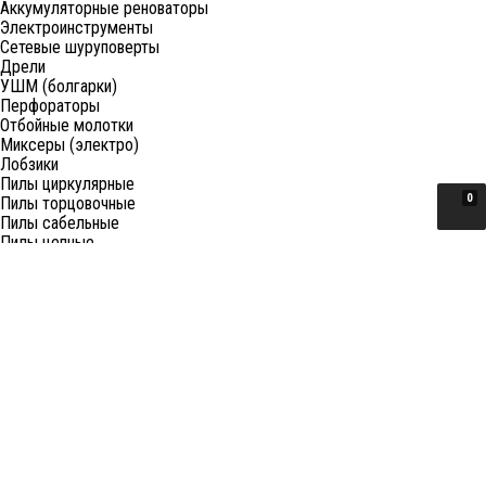
Аккумуляторные реноваторы
Электроинструменты
Сетевые шуруповерты
Дрели
УШМ (болгарки)
Перфораторы
Отбойные молотки
Миксеры (электро)
Лобзики
Пилы циркулярные
0
Пилы торцовочные
Пилы сабельные
Пилы цепные
Фены
Электрорубанки
Шлифовальные машины
Степлеры и ножницы
Краскопульты электрические
Граверы
Штроборезы
Гайковерты (электро)
Реноваторы
Фрезеры
Принадлежности к электроинструменту
Станки