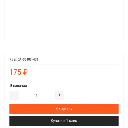
DA-35483-400
175
₽
В наличии
-
+
Добавляется...
Добавлен
В корзину
Купить в 1 клик