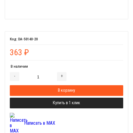
DA-50140-20
363
₽
В наличии
-
+
Добавляется...
Добавлен
В корзину
Купить в 1 клик
Написать в MAX