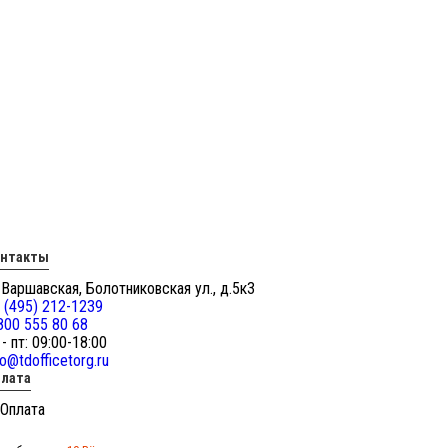
онтакты
 Варшавская, Болотниковская ул., д.5к3
 (495) 212-1239
800 555 80 68
 - пт: 09:00-18:00
fo@tdofficetorg.ru
лата