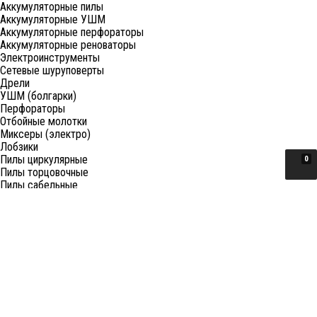
Аккумуляторные пилы
Аккумуляторные УШМ
Аккумуляторные перфораторы
Аккумуляторные реноваторы
Электроинструменты
Сетевые шуруповерты
Дрели
УШМ (болгарки)
Перфораторы
Отбойные молотки
Миксеры (электро)
Лобзики
Пилы циркулярные
0
Пилы торцовочные
Пилы сабельные
Пилы цепные
Фены
Электрорубанки
Шлифовальные машины
Степлеры и ножницы
Краскопульты электрические
Граверы
Штроборезы
Гайковерты (электро)
Реноваторы