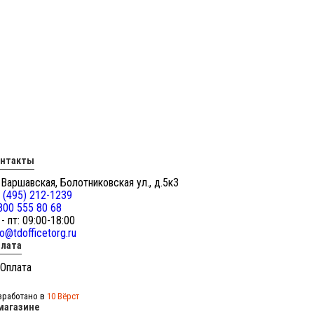
онтакты
 Варшавская, Болотниковская ул., д.5к3
 (495) 212-1239
800 555 80 68
 - пт: 09:00-18:00
fo@tdofficetorg.ru
лата
зработано в
10 Вёрст
магазине