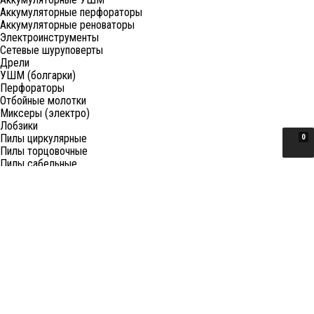
Аккумуляторные перфораторы
Аккумуляторные реноваторы
Электроинструменты
Сетевые шуруповерты
Дрели
УШМ (болгарки)
Перфораторы
Отбойные молотки
Миксеры (электро)
Лобзики
Пилы циркулярные
0
Пилы торцовочные
Пилы сабельные
Пилы цепные
Фены
Электрорубанки
Шлифовальные машины
Степлеры и ножницы
Краскопульты электрические
Граверы
Штроборезы
Гайковерты (электро)
Реноваторы
Фрезеры