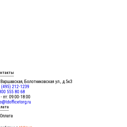
онтакты
 Варшавская, Болотниковская ул., д.5к3
 (495) 212-1239
800 555 80 68
 - пт: 09:00-18:00
fo@tdofficetorg.ru
лата