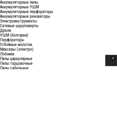
Аккумуляторные пилы
Аккумуляторные УШМ
Аккумуляторные перфораторы
Аккумуляторные реноваторы
Электроинструменты
Сетевые шуруповерты
Дрели
УШМ (болгарки)
Перфораторы
Отбойные молотки
Миксеры (электро)
Лобзики
Пилы циркулярные
0
Пилы торцовочные
Пилы сабельные
Пилы цепные
Фены
Электрорубанки
Шлифовальные машины
Степлеры и ножницы
Краскопульты электрические
Граверы
Штроборезы
Гайковерты (электро)
Реноваторы