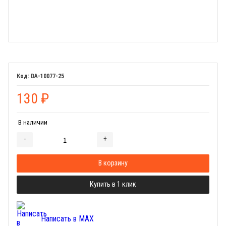
DA-10077-25
130
₽
В наличии
-
+
Добавляется...
Добавлен
В корзину
Купить в 1 клик
Написать в MAX