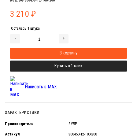
DA-300450-12-100-200
3 210
₽
Осталась 1 штука
-
+
Добавляется...
Добавлен
В корзину
Купить в 1 клик
Написать в MAX
ХАРАКТЕРИСТИКИ
Производитель
ЗУБР
Артикул
300450-12-100-200