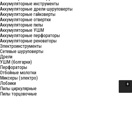
Аккумуляторные инструменты
Аккумуляторные дрели-шуруповерты
Аккумуляторные гайковерты
Аккумуляторные отвертки
Аккумуляторные пилы
Аккумуляторные УШМ
Аккумуляторные перфораторы
Аккумуляторные реноваторы
Электроинструменты
Сетевые шуруповерты
Дрели
УШМ (болгарки)
Перфораторы
Отбойные молотки
Миксеры (электро)
Лобзики
0
Пилы циркулярные
Пилы торцовочные
Пилы сабельные
Пилы цепные
Фены
Электрорубанки
Шлифовальные машины
Степлеры и ножницы
Краскопульты электрические