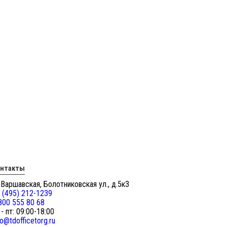
онтакты
 Варшавская, Болотниковская ул., д.5к3
 (495) 212-1239
800 555 80 68
 - пт: 09:00-18:00
fo@tdofficetorg.ru