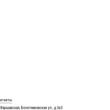
онтакты
 Варшавская, Болотниковская ул., д.5к3