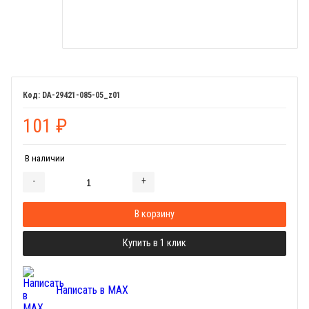
DA-29421-085-05_z01
101
₽
В наличии
-
+
Добавляется...
Добавлен
В корзину
Купить в 1 клик
Написать в MAX