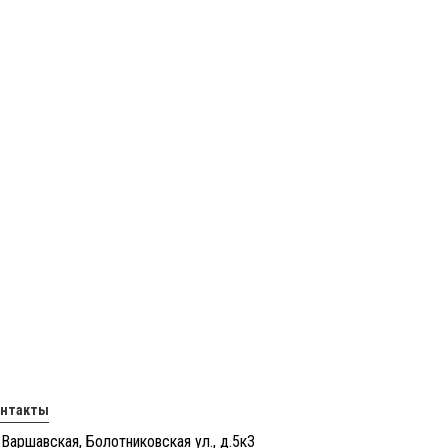
онтакты
 Варшавская, Болотниковская ул., д.5к3