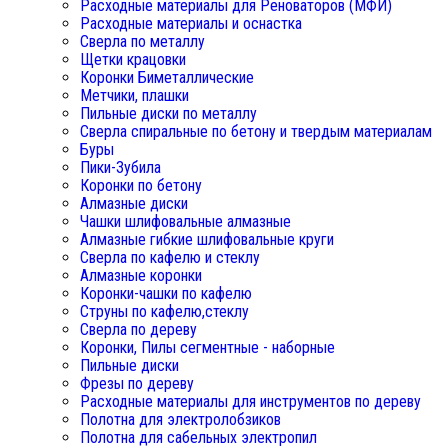
Расходные материалы для Реноваторов (МФИ)
Расходные материалы и оснастка
Сверла по металлу
Щетки крацовки
Коронки Биметаллические
Метчики, плашки
Пильные диски по металлу
Сверла спиральные по бетону и твердым материалам
Буры
Пики-Зубила
Коронки по бетону
Алмазные диски
Чашки шлифовальные алмазные
Алмазные гибкие шлифовальные круги
Сверла по кафелю и стеклу
Алмазные коронки
Коронки-чашки по кафелю
Струны по кафелю,стеклу
Сверла по дереву
Коронки, Пилы сегментные - наборные
Пильные диски
Фрезы по дереву
Расходные материалы для инструментов по дереву
Полотна для электролобзиков
Полотна для сабельных электропил