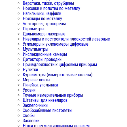
Верстаки, тиски, струбцины
Ножовки и полотна по металлу
Напильники, надфили
Ножницы по металлу
Болторезы, тросорезы
Пирометры
Дальномеры лазерные
Нивелиры и построители плоскостей лазерные
Угломеры и уклономеры цифровые
Мультиметры
Инспекционные камеры
Детекторы проводки
Принадлежности к цифровым приборам
Рулетки
Курвиметры (измерительные колеса)
Мерные ленты
Линейки, угольники
Уровни
Точные измерительные приборы
Штативы для нивелиров
Заклепочники
Скобозабивные пистолеты
Скобы
Заклепки
Ножи с сегментированным лезвием