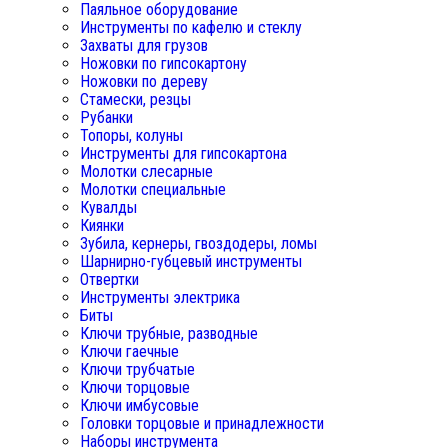
Паяльное оборудование
Инструменты по кафелю и стеклу
Захваты для грузов
Ножовки по гипсокартону
Ножовки по дереву
Стамески, резцы
Рубанки
Топоры, колуны
Инструменты для гипсокартона
Молотки слесарные
Молотки специальные
Кувалды
Киянки
Зубила, кернеры, гвоздодеры, ломы
Шарнирно-губцевый инструменты
Отвертки
Инструменты электрика
Биты
Ключи трубные, разводные
Ключи гаечные
Ключи трубчатые
Ключи торцовые
Ключи имбусовые
Головки торцовые и принадлежности
Наборы инструмента