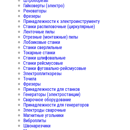
Штроборезы
Гайковерты (электро)
Реноваторы
Фрезеры
Принадлежности к электроинструменту
Станки распиловочные (циркулярные)
Ленточные пилы
Отрезные (монтажные) пилы
Лобзиковые станки
Станки сверлильные
Токарные станки
Станки шлифовальные
Станки рейсмусовые
Станки фуговально-рейсмусовые
Электроплиткорезы
Точила
Фрезеры
Принадлежности для станков
Генераторы (электростанции)
Сварочное оборудование
Принадлежности для генераторов
Электроды сварочные
Магнитные угольники
Виброплиты
Швонарезчики