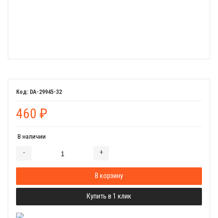
DA-29945-32
460
₽
В наличии
-
+
Добавляется...
Добавлен
В корзину
Купить в 1 клик