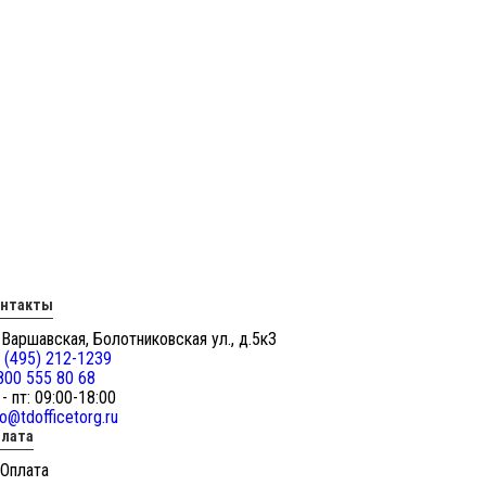
онтакты
 Варшавская, Болотниковская ул., д.5к3
 (495) 212-1239
800 555 80 68
 - пт: 09:00-18:00
fo@tdofficetorg.ru
лата