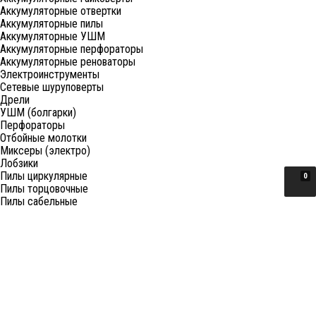
Аккумуляторные отвертки
Аккумуляторные пилы
Аккумуляторные УШМ
Аккумуляторные перфораторы
Аккумуляторные реноваторы
Электроинструменты
Сетевые шуруповерты
Дрели
УШМ (болгарки)
Перфораторы
Отбойные молотки
Миксеры (электро)
Лобзики
Пилы циркулярные
0
Пилы торцовочные
Пилы сабельные
Пилы цепные
Фены
Электрорубанки
Шлифовальные машины
Степлеры и ножницы
Краскопульты электрические
Граверы
Штроборезы
Гайковерты (электро)