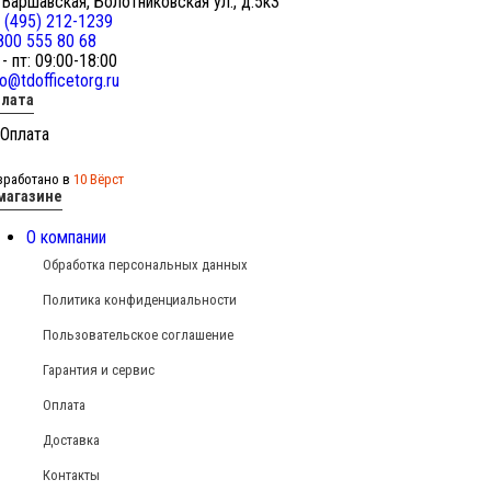
 Варшавская, Болотниковская ул., д.5к3
 (495) 212-1239
800 555 80 68
 - пт: 09:00-18:00
fo@tdofficetorg.ru
лата
зработано в
10 Вёрст
магазине
О компании
Обработка персональных данных
Политика конфиденциальности
Пользовательское соглашение
Гарантия и сервис
Оплата
Доставка
Контакты