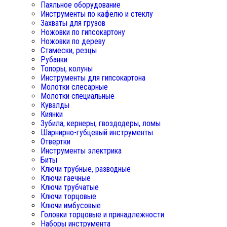
Паяльное оборудование
Инструменты по кафелю и стеклу
Захваты для грузов
Ножовки по гипсокартону
Ножовки по дереву
Стамески, резцы
Рубанки
Топоры, колуны
Инструменты для гипсокартона
Молотки слесарные
Молотки специальные
Кувалды
Киянки
Зубила, кернеры, гвоздодеры, ломы
Шарнирно-губцевый инструменты
Отвертки
Инструменты электрика
Биты
Ключи трубные, разводные
Ключи гаечные
Ключи трубчатые
Ключи торцовые
Ключи имбусовые
Головки торцовые и принадлежности
Наборы инструмента