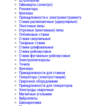
Штроборезы
Гайковерты (электро)
Реноваторы
Фрезеры
Принадлежности к электроинструменту
Станки распиловочные (циркулярные)
Ленточные пилы
Отрезные (монтажные) пилы
Лобзиковые станки
Станки сверлильные
Токарные станки
Станки шлифовальные
Станки рейсмусовые
Станки фуговально-рейсмусовые
Электроплиткорезы
Точила
Фрезеры
Принадлежности для станков
Генераторы (электростанции)
Сварочное оборудование
Принадлежности для генераторов
Электроды сварочные
Магнитные угольники
Виброплиты
Швонарезчики