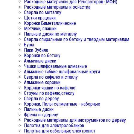
Расходные материалы для Реноваторов (МФИ)
Расходные материалы и оснастка
Сверла по металлу
Щетки крацовки
Коронки Биметаллические
Метчики, плашки
Пильные диски по металлу
Сверла спиральные по бетону и твердым материалам
Буры
Пики-Зубила
Коронки по бетону
Алмазные диски
Чашки шлифовальные алмазные
Алмазные гибкие шлифовальные круги
Сверла по кафелю и стеклу
Алмазные коронки
Коронки-чашки по кафелю
Струны по кафелю,стеклу
Сверла по дереву
Коронки, Пилы сегментные - наборные
Пильные диски
Фрезы по дереву
Расходные материалы для инструментов по дереву
Полотна для электролобзиков
Полотна для сабельных электропил