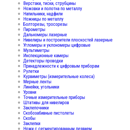
Верстаки, тиски, струбцины
Ножовки и полотна по металлу
Напильники, надфили
Ножницы по металлу
Болторезы, тросорезы
Пирометры
Дальномеры лазерные
Нивелиры и построители плоскостей лазерные
Угломеры и уклономеры цифровые
Мультиметры
Инспекционные камеры
Детекторы проводки
Принадлежности к цифровым приборам
Рулетки
Курвиметры (измерительные колеса)
Мерные ленты
Линейки, угольники
Уровни
Точные измерительные приборы
Штативы для нивелиров
Заклепочники
Скобозабивные пистолеты
Скобы
Заклепки
Ножи с сегментированным лезвием