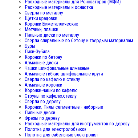
Расходные материалы для Реноваторов (МФИ)
Расходные материалы и оснастка
Сверла по металлу
Щетки крацовки
Коронки Биметаллические
Метчики, плашки
Пильные диски по металлу
Сверла спиральные по бетону и твердым материалам
Буры
Пики-Зубила
Коронки по бетону
Алмазные диски
Чашки шлифовальные алмазные
Алмазные гибкие шлифовальные круги
Сверла по кафелю и стеклу
Алмазные коронки
Коронки-чашки по кафелю
Струны по кафелю,стеклу
Сверла по дереву
Коронки, Пилы сегментные - наборные
Пильные диски
Фрезы по дереву
Расходные материалы для инструментов по дереву
Полотна для электролобзиков
Полотна для сабельных электропил