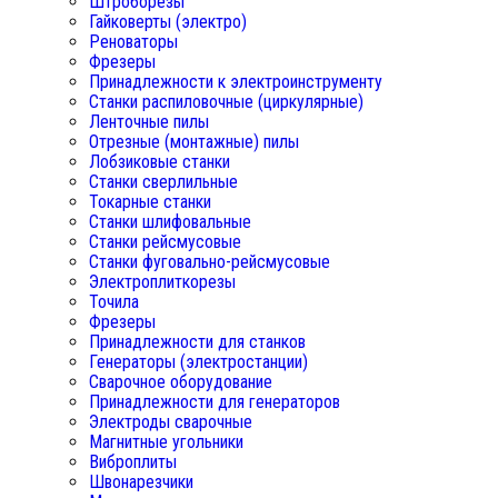
Штроборезы
Гайковерты (электро)
Реноваторы
Фрезеры
Принадлежности к электроинструменту
Станки распиловочные (циркулярные)
Ленточные пилы
Отрезные (монтажные) пилы
Лобзиковые станки
Станки сверлильные
Токарные станки
Станки шлифовальные
Станки рейсмусовые
Станки фуговально-рейсмусовые
Электроплиткорезы
Точила
Фрезеры
Принадлежности для станков
Генераторы (электростанции)
Сварочное оборудование
Принадлежности для генераторов
Электроды сварочные
Магнитные угольники
Виброплиты
Швонарезчики