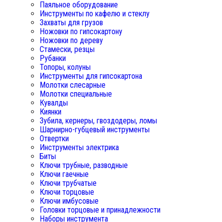
Паяльное оборудование
Инструменты по кафелю и стеклу
Захваты для грузов
Ножовки по гипсокартону
Ножовки по дереву
Стамески, резцы
Рубанки
Топоры, колуны
Инструменты для гипсокартона
Молотки слесарные
Молотки специальные
Кувалды
Киянки
Зубила, кернеры, гвоздодеры, ломы
Шарнирно-губцевый инструменты
Отвертки
Инструменты электрика
Биты
Ключи трубные, разводные
Ключи гаечные
Ключи трубчатые
Ключи торцовые
Ключи имбусовые
Головки торцовые и принадлежности
Наборы инструмента