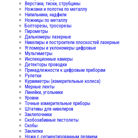
Верстаки, тиски, струбцины
Ножовки и полотна по металлу
Напильники, надфили
Ножницы по металлу
Болторезы, тросорезы
Пирометры
Дальномеры лазерные
Нивелиры и построители плоскостей лазерные
Угломеры и уклономеры цифровые
Мультиметры
Инспекционные камеры
Детекторы проводки
Принадлежности к цифровым приборам
Рулетки
Курвиметры (измерительные колеса)
Мерные ленты
Линейки, угольники
Уровни
Точные измерительные приборы
Штативы для нивелиров
Заклепочники
Скобозабивные пистолеты
Скобы
Заклепки
Ножи с сегментированным лезвием