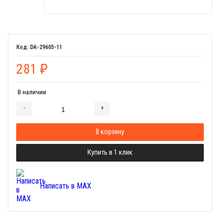
DA-29605-11
281
₽
В наличии
-
+
Добавляется...
Добавлен
В корзину
Купить в 1 клик
Написать в MAX