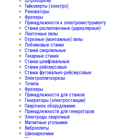
Штроборезы
Гайковерты (электро)
Реноваторы
Фрезеры
Принадлежности к электроинструменту
Станки распиловочные (циркулярные)
Ленточные пилы
Отрезные (монтажные) пилы
Лобзиковые станки
Станки сверлильные
Токарные станки
Станки шлифовальные
Станки рейсмусовые
Станки фуговально-рейсмусовые
Электроплиткорезы
Точила
Фрезеры
Принадлежности для станков
Генераторы (электростанции)
Сварочное оборудование
Принадлежности для генераторов
Электроды сварочные
Магнитные угольники
Виброплиты
Швонарезчики