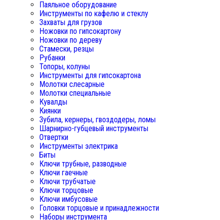
Паяльное оборудование
Инструменты по кафелю и стеклу
Захваты для грузов
Ножовки по гипсокартону
Ножовки по дереву
Стамески, резцы
Рубанки
Топоры, колуны
Инструменты для гипсокартона
Молотки слесарные
Молотки специальные
Кувалды
Киянки
Зубила, кернеры, гвоздодеры, ломы
Шарнирно-губцевый инструменты
Отвертки
Инструменты электрика
Биты
Ключи трубные, разводные
Ключи гаечные
Ключи трубчатые
Ключи торцовые
Ключи имбусовые
Головки торцовые и принадлежности
Наборы инструмента