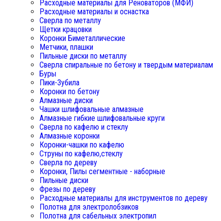
Расходные материалы для Реноваторов (МФИ)
Расходные материалы и оснастка
Сверла по металлу
Щетки крацовки
Коронки Биметаллические
Метчики, плашки
Пильные диски по металлу
Сверла спиральные по бетону и твердым материалам
Буры
Пики-Зубила
Коронки по бетону
Алмазные диски
Чашки шлифовальные алмазные
Алмазные гибкие шлифовальные круги
Сверла по кафелю и стеклу
Алмазные коронки
Коронки-чашки по кафелю
Струны по кафелю,стеклу
Сверла по дереву
Коронки, Пилы сегментные - наборные
Пильные диски
Фрезы по дереву
Расходные материалы для инструментов по дереву
Полотна для электролобзиков
Полотна для сабельных электропил