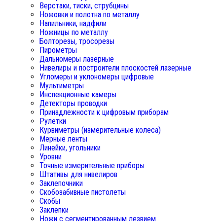
Верстаки, тиски, струбцины
Ножовки и полотна по металлу
Напильники, надфили
Ножницы по металлу
Болторезы, тросорезы
Пирометры
Дальномеры лазерные
Нивелиры и построители плоскостей лазерные
Угломеры и уклономеры цифровые
Мультиметры
Инспекционные камеры
Детекторы проводки
Принадлежности к цифровым приборам
Рулетки
Курвиметры (измерительные колеса)
Мерные ленты
Линейки, угольники
Уровни
Точные измерительные приборы
Штативы для нивелиров
Заклепочники
Скобозабивные пистолеты
Скобы
Заклепки
Ножи с сегментированным лезвием