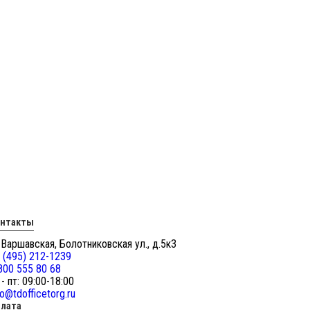
онтакты
 Варшавская, Болотниковская ул., д.5к3
 (495) 212-1239
800 555 80 68
 - пт: 09:00-18:00
fo@tdofficetorg.ru
лата