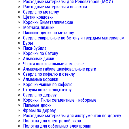
Расходные материалы для Реноваторов (МФИ)
Расходные материалы и оснастка
Сверла по металлу
Щетки крацовки
Коронки Биметаллические
Метчики, плашки
Пильные диски по металлу
Сверла спиральные по бетону и твердым материалам
Буры
Пики-Зубила
Коронки по бетону
Алмазные диски
Чашки шлифовальные алмазные
Алмазные гибкие шлифовальные круги
Сверла по кафелю и стеклу
Алмазные коронки
Коронки-чашки по кафелю
Струны по кафелю,стеклу
Сверла по дереву
Коронки, Пилы сегментные - наборные
Пильные диски
Фрезы по дереву
Расходные материалы для инструментов по дереву
Полотна для электролобзиков
Полотна для сабельных электропил