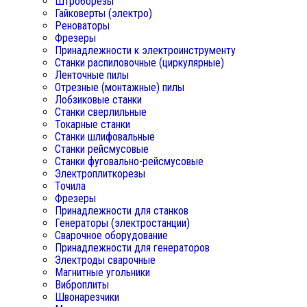
Штроборезы
Гайковерты (электро)
Реноваторы
Фрезеры
Принадлежности к электроинструменту
Станки распиловочные (циркулярные)
Ленточные пилы
Отрезные (монтажные) пилы
Лобзиковые станки
Станки сверлильные
Токарные станки
Станки шлифовальные
Станки рейсмусовые
Станки фуговально-рейсмусовые
Электроплиткорезы
Точила
Фрезеры
Принадлежности для станков
Генераторы (электростанции)
Сварочное оборудование
Принадлежности для генераторов
Электроды сварочные
Магнитные угольники
Виброплиты
Швонарезчики