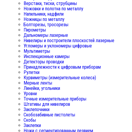
Верстаки, тиски, струбцины
Ножовки и полотна по металлу
Напильники, надфили
Ножницы по металлу
Болторезы, тросорезы
Пирометры
Дальномеры лазерные
Нивелиры и построители плоскостей лазерные
Угломеры и уклономеры цифровые
Мультиметры
Инспекционные камеры
Детекторы проводки
Принадлежности к цифровым приборам
Рулетки
Курвиметры (измерительные колеса)
Мерные ленты
Линейки, угольники
Уровни
Точные измерительные приборы
Штативы для нивелиров
Заклепочники
Скобозабивные пистолеты
Скобы
Заклепки
Ножи с сегментированным лезвием