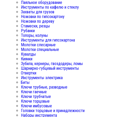
Паяльное оборудование
Инструменты по кафелю и стеклу
Захваты для грузов
Ножовки по гипсокартону
Ножовки по дереву
Стамески, резцы
Рубанки
Топоры, колуны
Инструменты для гипсокартона
Молотки слесарные
Молотки специальные
Кувалды
Киянки
Зубила, кернеры, гвоздодеры, ломы
Шарнирно-губцевый инструменты
Отвертки
Инструменты электрика
Биты
Ключи трубные, разводные
Ключи гаечные
Ключи трубчатые
Ключи торцовые
Ключи имбусовые
Головки торцовые и принадлежности
Наборы инструмента