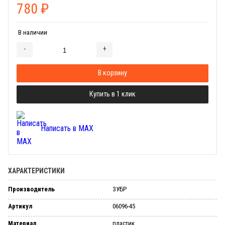
780
₽
В наличии
-
+
Добавляется...
Добавлен
В корзину
Купить в 1 клик
Написать в MAX
ХАРАКТЕРИСТИКИ
Производитель
ЗУБР
Артикул
06096-45
Материал
пластик