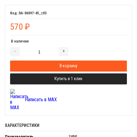
DA-06097-45_z03
570
₽
В наличии
-
+
Добавляется...
Добавлен
В корзину
Купить в 1 клик
Написать в MAX
ХАРАКТЕРИСТИКИ
Производитель
ЗУБР