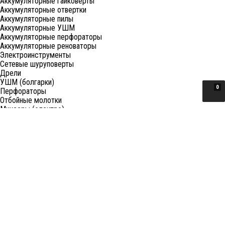
Аккумуляторные гайковерты
Аккумуляторные отвертки
Аккумуляторные пилы
Аккумуляторные УШМ
Аккумуляторные перфораторы
Аккумуляторные реноваторы
Электроинструменты
Сетевые шуруповерты
Дрели
УШМ (болгарки)
0
Перфораторы
Отбойные молотки
Миксеры (электро)
Лобзики
Пилы циркулярные
Пилы торцовочные
Пилы сабельные
Пилы цепные
Фены
Электрорубанки
Шлифовальные машины
Степлеры и ножницы
Краскопульты электрические
Граверы
Штроборезы