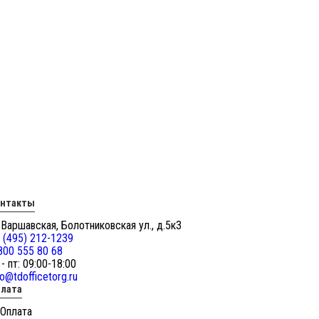
онтакты
 Варшавская, Болотниковская ул., д.5к3
 (495) 212-1239
800 555 80 68
 - пт: 09:00-18:00
fo@tdofficetorg.ru
лата