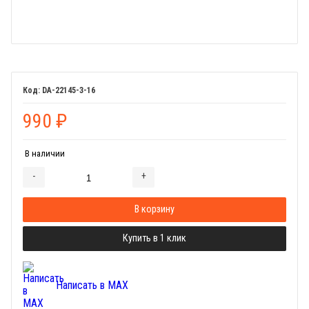
DA-22145-3-16
990
₽
В наличии
-
+
Добавляется...
Добавлен
В корзину
Купить в 1 клик
Написать в MAX