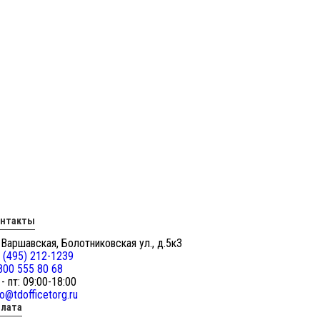
онтакты
 Варшавская, Болотниковская ул., д.5к3
 (495) 212-1239
800 555 80 68
 - пт: 09:00-18:00
fo@tdofficetorg.ru
лата