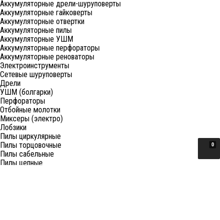
Аккумуляторные дрели-шуруповерты
Аккумуляторные гайковерты
Аккумуляторные отвертки
Аккумуляторные пилы
Аккумуляторные УШМ
Аккумуляторные перфораторы
Аккумуляторные реноваторы
Электроинструменты
Сетевые шуруповерты
Дрели
УШМ (болгарки)
Перфораторы
Отбойные молотки
Миксеры (электро)
Лобзики
Пилы циркулярные
Пилы торцовочные
0
Пилы сабельные
Пилы цепные
Фены
Электрорубанки
Шлифовальные машины
Степлеры и ножницы
Краскопульты электрические
Граверы