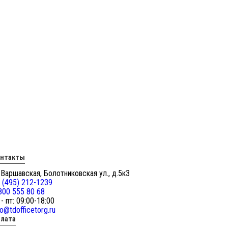
онтакты
 Варшавская, Болотниковская ул., д.5к3
 (495) 212-1239
800 555 80 68
 - пт: 09:00-18:00
fo@tdofficetorg.ru
лата