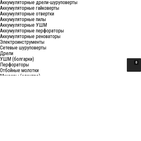
Аккумуляторные дрели-шуруповерты
Аккумуляторные гайковерты
Аккумуляторные отвертки
Аккумуляторные пилы
Аккумуляторные УШМ
Аккумуляторные перфораторы
Аккумуляторные реноваторы
Электроинструменты
Сетевые шуруповерты
Дрели
УШМ (болгарки)
0
Перфораторы
Отбойные молотки
Миксеры (электро)
Лобзики
Пилы циркулярные
Пилы торцовочные
Пилы сабельные
Пилы цепные
Фены
Электрорубанки
Шлифовальные машины
Степлеры и ножницы
Краскопульты электрические
Граверы