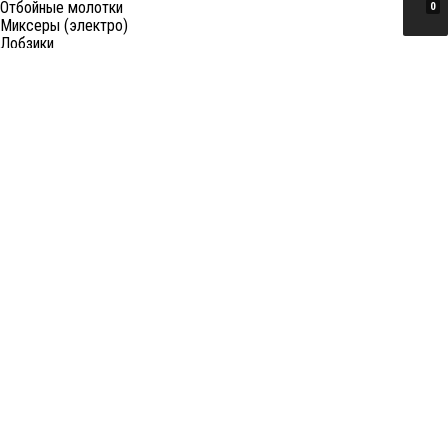
Отбойные молотки
0
Миксеры (электро)
Лобзики
Пилы циркулярные
Пилы торцовочные
Пилы сабельные
Пилы цепные
Фены
Электрорубанки
Шлифовальные машины
Степлеры и ножницы
Краскопульты электрические
Граверы
Штроборезы
Гайковерты (электро)
Реноваторы
Фрезеры
Принадлежности к электроинструменту
Станки
Станки распиловочные (циркулярные)
Ленточные пилы
Отрезные (монтажные) пилы
Лобзиковые станки
Станки сверлильные
Токарные станки