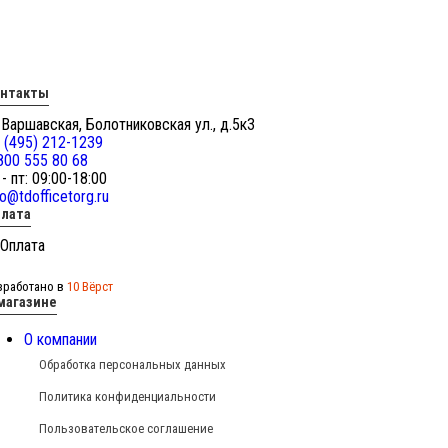
онтакты
 Варшавская, Болотниковская ул., д.5к3
 (495) 212-1239
800 555 80 68
 - пт: 09:00-18:00
fo@tdofficetorg.ru
лата
зработано в
10 Вёрст
магазине
О компании
Обработка персональных данных
Политика конфиденциальности
Пользовательское соглашение