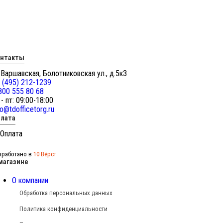
онтакты
 Варшавская, Болотниковская ул., д.5к3
 (495) 212-1239
800 555 80 68
 - пт: 09:00-18:00
fo@tdofficetorg.ru
лата
зработано в
10 Вёрст
магазине
О компании
Обработка персональных данных
Политика конфиденциальности