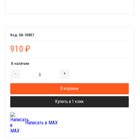
DA-30857
910
₽
В наличии
-
+
Добавляется...
Добавлен
В корзину
Купить в 1 клик
Написать в MAX