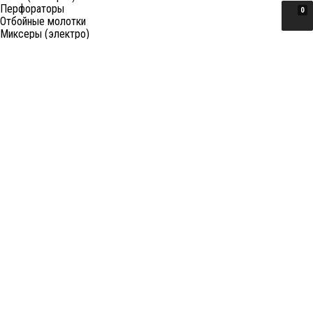
Перфораторы
0
Отбойные молотки
Миксеры (электро)
Лобзики
Пилы циркулярные
Пилы торцовочные
Пилы сабельные
Пилы цепные
Фены
Электрорубанки
Шлифовальные машины
Степлеры и ножницы
Краскопульты электрические
Граверы
Штроборезы
Гайковерты (электро)
Реноваторы
Фрезеры
Принадлежности к электроинструменту
Станки
Станки распиловочные (циркулярные)
Ленточные пилы
Отрезные (монтажные) пилы
Лобзиковые станки
Станки сверлильные