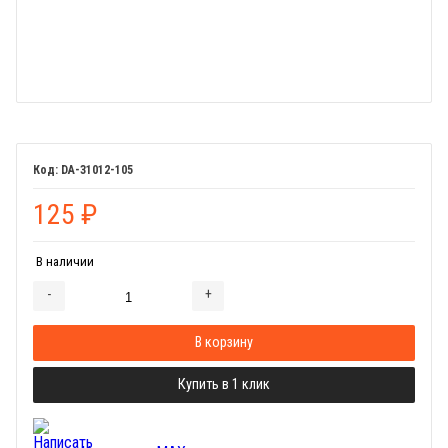
DA-31012-105
125
₽
В наличии
-
+
Добавляется...
Добавлен
В корзину
Купить в 1 клик