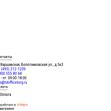
онтакты
 Варшавская, Болотниковская ул., д.5к3
 (495) 212-1239
800 555 80 68
 - пт: 09:00-18:00
fo@tdofficetorg.ru
лата
зработано в
10 Вёрст
магазине