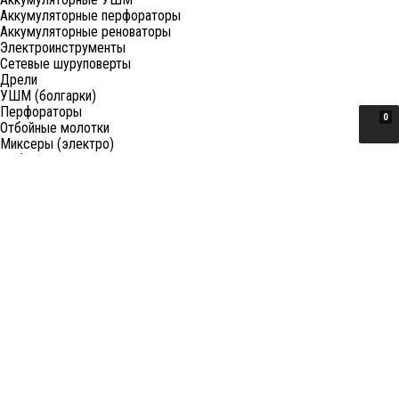
Аккумуляторные перфораторы
Аккумуляторные реноваторы
Электроинструменты
Сетевые шуруповерты
Дрели
УШМ (болгарки)
Перфораторы
0
Отбойные молотки
Миксеры (электро)
Лобзики
Пилы циркулярные
Пилы торцовочные
Пилы сабельные
Пилы цепные
Фены
Электрорубанки
Шлифовальные машины
Степлеры и ножницы
Краскопульты электрические
Граверы
Штроборезы
Гайковерты (электро)
Реноваторы
Фрезеры