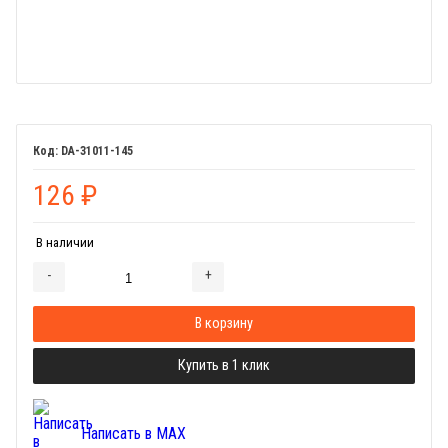
DA-31011-145
126
₽
В наличии
-
+
Добавляется...
Добавлен
В корзину
Купить в 1 клик
Написать в MAX