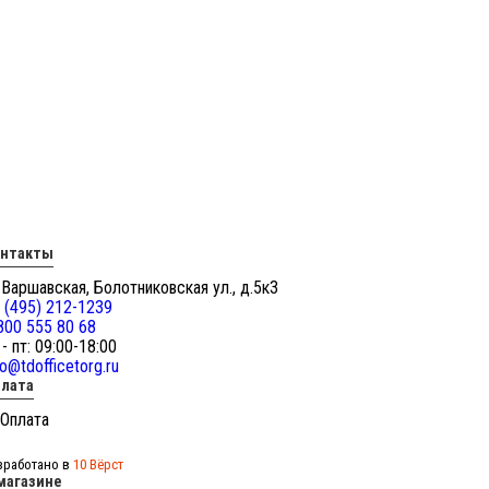
онтакты
 Варшавская, Болотниковская ул., д.5к3
 (495) 212-1239
800 555 80 68
 - пт: 09:00-18:00
fo@tdofficetorg.ru
лата
зработано в
10 Вёрст
магазине