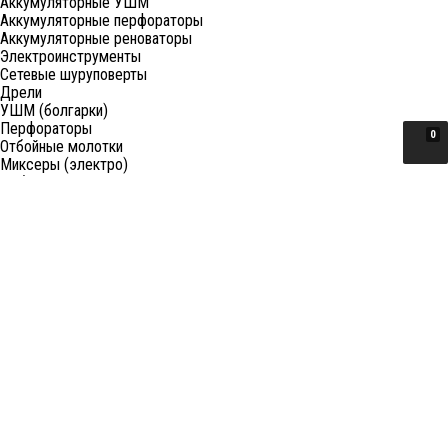
Аккумуляторные УШМ
Аккумуляторные перфораторы
Аккумуляторные реноваторы
Электроинструменты
Сетевые шуруповерты
Дрели
УШМ (болгарки)
Перфораторы
0
Отбойные молотки
Миксеры (электро)
Лобзики
Пилы циркулярные
Пилы торцовочные
Пилы сабельные
Пилы цепные
Фены
Электрорубанки
Шлифовальные машины
Степлеры и ножницы
Краскопульты электрические
Граверы
Штроборезы
Гайковерты (электро)
Реноваторы
Фрезеры