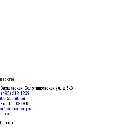
онтакты
 Варшавская, Болотниковская ул., д.5к3
 (495) 212-1239
800 555 80 68
 - пт: 09:00-18:00
fo@tdofficetorg.ru
лата