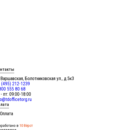
онтакты
 Варшавская, Болотниковская ул., д.5к3
 (495) 212-1239
800 555 80 68
 - пт: 09:00-18:00
fo@tdofficetorg.ru
лата
зработано в
10 Вёрст