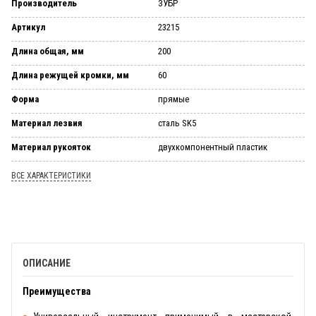
Производитель
ЗУБР
Артикул
23215
Длина общая, мм
200
Длина режущей кромки, мм
60
Форма
пря­мые
Материал лезвия
сталь SK5
Материал рукояток
двух­ком­по­нент­ный пла­стик
ВСЕ ХАРАКТЕРИСТИКИ
ОПИСАНИЕ
Преимущества