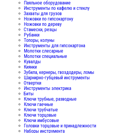
Паяльное оборудование
Инструменты по кафелю и стеклу
Захваты для грузов
Ножовки по гипсокартону
Ножовки по дереву
Стамески, резцы
Рубанки
Топоры, колуны
Инструменты для гипсокартона
Молотки слесарные
Молотки специальные
Кувалды
Киянки
Зубила, кернеры, гвоздодеры, ломы
Шарнирно-губцевый инструменты
Отвертки
Инструменты электрика
Биты
Ключи трубные, разводные
Ключи гаечные
Ключи трубчатые
Ключи торцовые
Ключи имбусовые
Головки торцовые и принадлежности
Наборы инструмента