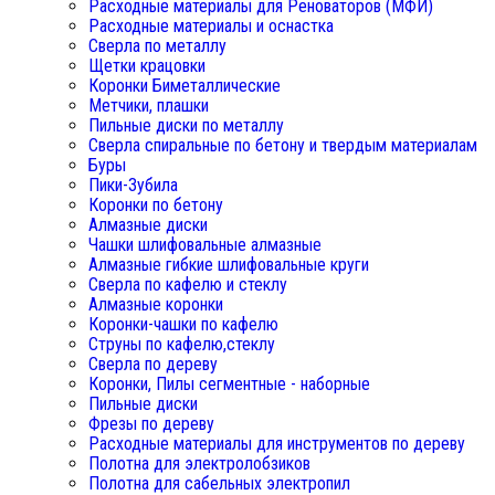
Расходные материалы для Реноваторов (МФИ)
Расходные материалы и оснастка
Сверла по металлу
Щетки крацовки
Коронки Биметаллические
Метчики, плашки
Пильные диски по металлу
Сверла спиральные по бетону и твердым материалам
Буры
Пики-Зубила
Коронки по бетону
Алмазные диски
Чашки шлифовальные алмазные
Алмазные гибкие шлифовальные круги
Сверла по кафелю и стеклу
Алмазные коронки
Коронки-чашки по кафелю
Струны по кафелю,стеклу
Сверла по дереву
Коронки, Пилы сегментные - наборные
Пильные диски
Фрезы по дереву
Расходные материалы для инструментов по дереву
Полотна для электролобзиков
Полотна для сабельных электропил