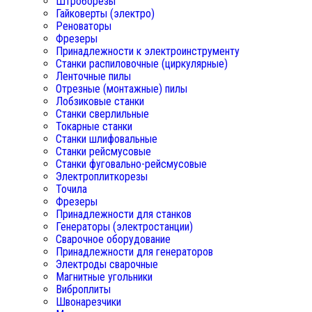
Штроборезы
Гайковерты (электро)
Реноваторы
Фрезеры
Принадлежности к электроинструменту
Станки распиловочные (циркулярные)
Ленточные пилы
Отрезные (монтажные) пилы
Лобзиковые станки
Станки сверлильные
Токарные станки
Станки шлифовальные
Станки рейсмусовые
Станки фуговально-рейсмусовые
Электроплиткорезы
Точила
Фрезеры
Принадлежности для станков
Генераторы (электростанции)
Сварочное оборудование
Принадлежности для генераторов
Электроды сварочные
Магнитные угольники
Виброплиты
Швонарезчики