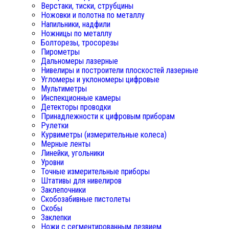
Верстаки, тиски, струбцины
Ножовки и полотна по металлу
Напильники, надфили
Ножницы по металлу
Болторезы, тросорезы
Пирометры
Дальномеры лазерные
Нивелиры и построители плоскостей лазерные
Угломеры и уклономеры цифровые
Мультиметры
Инспекционные камеры
Детекторы проводки
Принадлежности к цифровым приборам
Рулетки
Курвиметры (измерительные колеса)
Мерные ленты
Линейки, угольники
Уровни
Точные измерительные приборы
Штативы для нивелиров
Заклепочники
Скобозабивные пистолеты
Скобы
Заклепки
Ножи с сегментированным лезвием