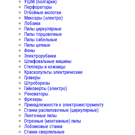
УШМ (болгарки)
Перфораторы
Отбойные молотки
Миксеры (электро)
Лобзики
Пилы циркулярные
Пилы торцовочные
Пилы сабельные
Пилы цепные
Фены
Электрорубанки
Шлифовальные машины
Степлеры и ножницы
Краскопульты электрические
Граверы
Штроборезы
Гайковерты (электро)
Реноваторы
Фрезеры
Принадлежности к электроинструменту
Станки распиловочные (циркулярные)
Ленточные пилы
Отрезные (монтажные) пилы
Лобзиковые станки
Станки сверлильные