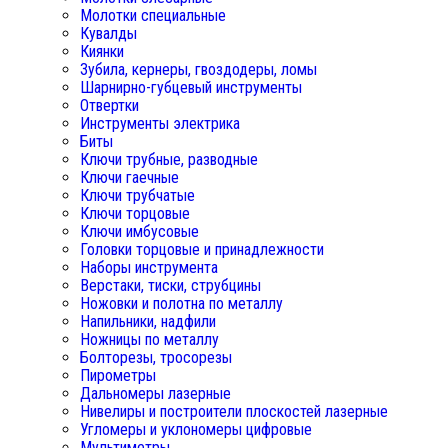
Молотки специальные
Кувалды
Киянки
Зубила, кернеры, гвоздодеры, ломы
Шарнирно-губцевый инструменты
Отвертки
Инструменты электрика
Биты
Ключи трубные, разводные
Ключи гаечные
Ключи трубчатые
Ключи торцовые
Ключи имбусовые
Головки торцовые и принадлежности
Наборы инструмента
Верстаки, тиски, струбцины
Ножовки и полотна по металлу
Напильники, надфили
Ножницы по металлу
Болторезы, тросорезы
Пирометры
Дальномеры лазерные
Нивелиры и построители плоскостей лазерные
Угломеры и уклономеры цифровые
Мультиметры